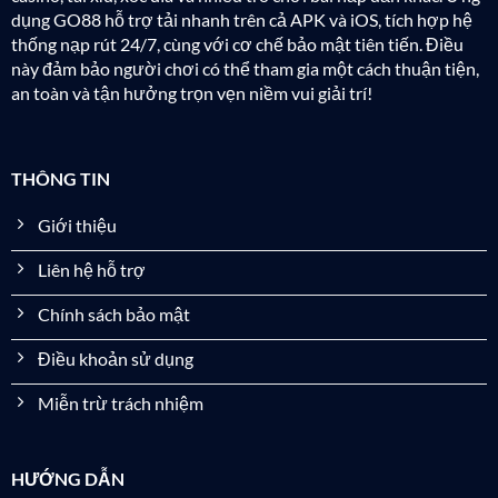
dụng GO88 hỗ trợ tải nhanh trên cả APK và iOS, tích hợp hệ
thống nạp rút 24/7, cùng với cơ chế bảo mật tiên tiến. Điều
này đảm bảo người chơi có thể tham gia một cách thuận tiện,
an toàn và tận hưởng trọn vẹn niềm vui giải trí!
THÔNG TIN
Giới thiệu
Liên hệ hỗ trợ
Chính sách bảo mật
Điều khoản sử dụng
Miễn trừ trách nhiệm
HƯỚNG DẪN