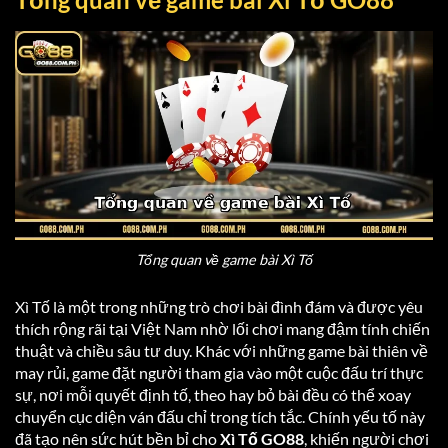
Tổng quan về game bài Xì Tố
Xì Tố là một trong những trò chơi bài đình đám và được yêu
thích rộng rãi tại Việt Nam nhờ lối chơi mang đậm tính chiến
thuật và chiều sâu tư duy. Khác với những game bài thiên về
may rủi, game đặt người tham gia vào một cuộc đấu trí thực
sự, nơi mỗi quyết định tố, theo hay bỏ bài đều có thể xoay
chuyển cục diện ván đấu chỉ trong tích tắc. Chính yếu tố này
đã tạo nên sức hút bền bỉ cho
Xì Tố GO88
, khiến người chơi