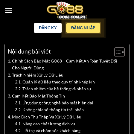
Bỏ
qua
nội
dung
ĐĂNG KÝ
ĐĂNG NHẬP
Nội dung bài viết
Chính Sách Bảo Mật GO88 – Cam Kết An Toàn Tuyệt Đối
Cho Người Dùng
Trách Nhiệm Xử Lý Dữ Liệu
Quản lý dữ liệu theo quy trình khép kín
Trách nhiệm của hệ thống và nhân sự
Cam Kết Bảo Mật Thông Tin
Ứng dụng công nghệ bảo mật hiện đại
Không chia sẻ thông tin trái phép
Mục Đích Thu Thập Và Xử Lý Dữ Liệu
Nâng cao chất lượng dịch vụ
Hỗ trợ và chăm sóc khách hàng