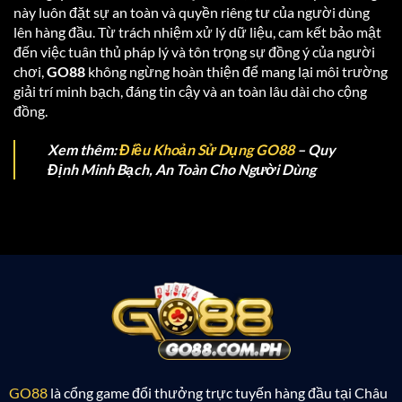
này luôn đặt sự an toàn và quyền riêng tư của người dùng
lên hàng đầu. Từ trách nhiệm xử lý dữ liệu, cam kết bảo mật
đến việc tuân thủ pháp lý và tôn trọng sự đồng ý của người
chơi,
GO88
không ngừng hoàn thiện để mang lại môi trường
giải trí minh bạch, đáng tin cậy và an toàn lâu dài cho cộng
đồng.
Xem thêm:
Điều Khoản Sử Dụng GO88
– Quy
Định Minh Bạch, An Toàn Cho Người Dùng
GO88
là cổng game đổi thưởng trực tuyến hàng đầu tại Châu