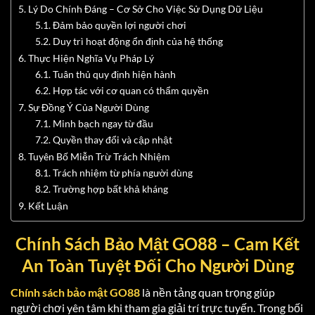
Lý Do Chính Đáng – Cơ Sở Cho Việc Sử Dụng Dữ Liệu
Đảm bảo quyền lợi người chơi
Duy trì hoạt động ổn định của hệ thống
Thực Hiện Nghĩa Vụ Pháp Lý
Tuân thủ quy định hiện hành
Hợp tác với cơ quan có thẩm quyền
Sự Đồng Ý Của Người Dùng
Minh bạch ngay từ đầu
Quyền thay đổi và cập nhật
Tuyên Bố Miễn Trừ Trách Nhiệm
Trách nhiệm từ phía người dùng
Trường hợp bất khả kháng
Kết Luận
Chính Sách Bảo Mật GO88 – Cam Kết
An Toàn Tuyệt Đối Cho Người Dùng
Chính sách bảo mật GO88
là nền tảng quan trọng giúp
người chơi yên tâm khi tham gia giải trí trực tuyến. Trong bối