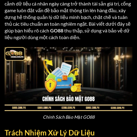
cảnh dữ liệu cá nhân ngày càng trở thành tài sản giá trị, cổng
game luôn đặt vấn đề bảo mật thông tin lên hàng đầu, xây
dựng hệ thống quản lý dữ liệu minh bạch, chặt chẽ và tuân
thủ các tiêu chuẩn an toàn nghiêm ngặt. Bài viết dưới đây sẽ
giúp bạn hiểu rõ cách
GO88
thu thập, sử dụng và bảo vệ dữ
liệu người dùng một cách toàn diện.
Chính Sách Bảo Mật GO88
Trách Nhiệm Xử Lý Dữ Liệu