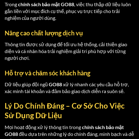
Trong
chính sách bảo mật GO88
, việc thu thập dữ liệu luôn
gắn liền với mục đích cụ thể, phục vụ trực tiếp cho trải
nghiệm của người dùng.
Nâng cao chất lượng dịch vụ
Thông tin được sử dụng để tối ưu hệ thống, cải thiện giao
diện và cá nhân hóa trải nghiệm giải trí phù hợp với từng
người chơi.
Hỗ trợ và chăm sóc khách hàng
Dữ liệu giúp đội ngũ
GO88
xử lý nhanh các yêu cầu hỗ trợ,
xác minh tài khoản và đảm bảo giao dịch diễn ra suôn sẻ.
Lý Do Chính Đáng – Cơ Sở Cho Việc
Sử Dụng Dữ Liệu
Mọi hoạt động xử lý thông tin trong
chính sách bảo mật
GO88
đều dựa trên những lý do chính đáng, minh bạch và dễ