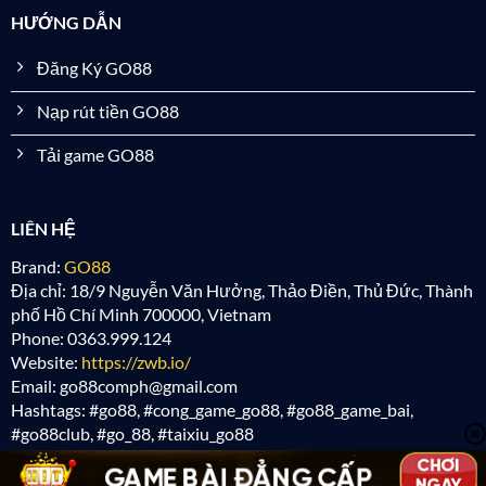
HƯỚNG DẪN
Đăng Ký GO88
Nạp rút tiền GO88
Tải game GO88
LIÊN HỆ
Brand:
GO88
Địa chỉ: 18/9 Nguyễn Văn Hưởng, Thảo Điền, Thủ Đức, Thành
phố Hồ Chí Minh 700000, Vietnam
Phone: 0363.999.124
Website:
https://zwb.io/
Email:
go88comph@gmail.com
Hashtags: #go88, #cong_game_go88, #go88_game_bai,
#go88club, #go_88, #taixiu_go88