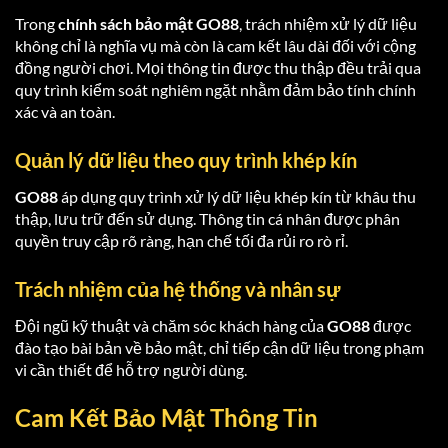
Trong
chính sách bảo mật GO88
, trách nhiệm xử lý dữ liệu
không chỉ là nghĩa vụ mà còn là cam kết lâu dài đối với cộng
đồng người chơi. Mọi thông tin được thu thập đều trải qua
quy trình kiểm soát nghiêm ngặt nhằm đảm bảo tính chính
xác và an toàn.
Quản lý dữ liệu theo quy trình khép kín
GO88
áp dụng quy trình xử lý dữ liệu khép kín từ khâu thu
thập, lưu trữ đến sử dụng. Thông tin cá nhân được phân
quyền truy cập rõ ràng, hạn chế tối đa rủi ro rò rỉ.
Trách nhiệm của hệ thống và nhân sự
Đội ngũ kỹ thuật và chăm sóc khách hàng của
GO88
được
đào tạo bài bản về bảo mật, chỉ tiếp cận dữ liệu trong phạm
vi cần thiết để hỗ trợ người dùng.
Cam Kết Bảo Mật Thông Tin