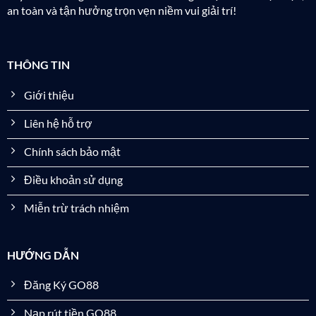
an toàn và tận hưởng trọn vẹn niềm vui giải trí!
THÔNG TIN
Giới thiệu
Liên hệ hỗ trợ
Chính sách bảo mật
Điều khoản sử dụng
Miễn trừ trách nhiệm
HƯỚNG DẪN
Đăng Ký GO88
Nạp rút tiền GO88