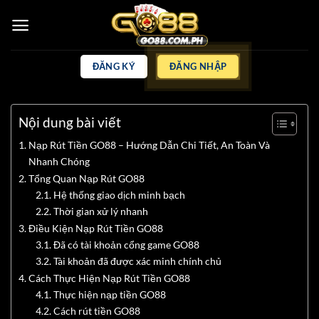
Bỏ
qua
nội
dung
ĐĂNG KÝ
ĐĂNG NHẬP
Nội dung bài viết
Nạp Rút Tiền GO88 – Hướng Dẫn Chi Tiết, An Toàn Và
Nhanh Chóng
Tổng Quan Nạp Rút GO88
Hệ thống giao dịch minh bạch
Thời gian xử lý nhanh
Điều Kiện Nạp Rút Tiền GO88
Đã có tài khoản cổng game GO88
Tài khoản đã được xác minh chính chủ
Cách Thực Hiện Nạp Rút Tiền GO88
Thực hiện nạp tiền GO88
Cách rút tiền GO88