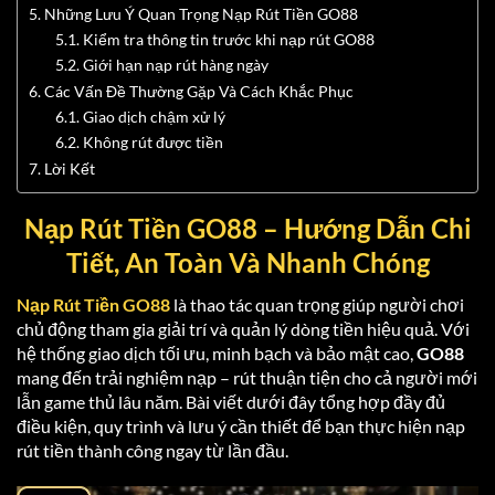
Những Lưu Ý Quan Trọng Nạp Rút Tiền GO88
Kiểm tra thông tin trước khi nạp rút GO88
Giới hạn nạp rút hàng ngày
Các Vấn Đề Thường Gặp Và Cách Khắc Phục
Giao dịch chậm xử lý
Không rút được tiền
Lời Kết
Nạp Rút Tiền GO88 – Hướng Dẫn Chi
Tiết, An Toàn Và Nhanh Chóng
Nạp Rút Tiền GO88
là thao tác quan trọng giúp người chơi
chủ động tham gia giải trí và quản lý dòng tiền hiệu quả. Với
hệ thống giao dịch tối ưu, minh bạch và bảo mật cao,
GO88
mang đến trải nghiệm nạp – rút thuận tiện cho cả người mới
lẫn game thủ lâu năm. Bài viết dưới đây tổng hợp đầy đủ
điều kiện, quy trình và lưu ý cần thiết để bạn thực hiện nạp
rút tiền thành công ngay từ lần đầu.