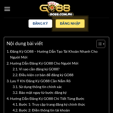
Bỏ
qua
nội
dung
ĐĂNG KÝ
ĐĂNG NHẬP
Nội dung bài viết
Đăng Ký GO88 – Hướng Dẫn Tạo Tài Khoản Nhanh Cho
Người Mới
Hướng Dẫn Đăng Ký GO88 Cho Người Mới
Vì sao cần đăng ký GO88?
Điều kiện cơ bản để đăng ký GO88
Lưu Ý Khi Đăng Ký GO88 Cần Nắm Rõ
Sử dụng thông tin chính xác
Bảo mật ngay từ bước đăng ký
Hướng Dẫn Đăng Ký GO88 Chi Tiết Từng Bước
Bước 1: Truy cập trang đăng ký chính thức
Bước 2: Điền thông tin tài khoản