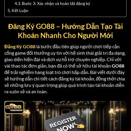
Bước 3: Xác nhận và hoàn tất đăng ký
Kết Luận
Đăng Ký GO88 – Hướng Dẫn Tạo Tài
Khoản Nhanh Cho Người Mới
Đăng Ký GO88
là bước đầu tiên giúp người chơi tiếp cận
cổng game đổi thưởng uy tín với hệ sinh thái giải trí đa dạng,
giao diện hiện đại và dịch vụ hỗ trợ chuyên nghiệp. Chỉ với
vài thao tác đơn giản, bạn đã có thể sở hữu tài khoản
GO88
để trải nghiệm hàng loạt trò chơi hấp dẫn. Bài viết dưới đây
sẽ hướng dẫn chi tiết cách đăng ký tài khoản, đồng thời chia
sẻ những lưu ý quan trọng giúp quá trình tạo tài khoản diễn
ra suôn sẻ và an toàn.