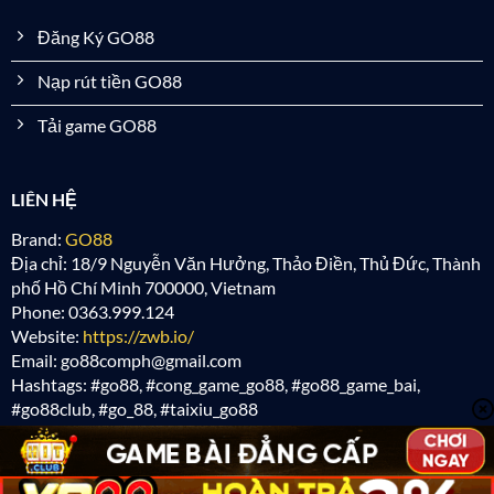
Đăng Ký GO88
Nạp rút tiền GO88
Tải game GO88
LIÊN HỆ
Brand:
GO88
Địa chỉ: 18/9 Nguyễn Văn Hưởng, Thảo Điền, Thủ Đức, Thành
phố Hồ Chí Minh 700000, Vietnam
Phone: 0363.999.124
Website:
https://zwb.io/
Email:
go88comph@gmail.com
Hashtags: #go88, #cong_game_go88, #go88_game_bai,
#go88club, #go_88, #taixiu_go88