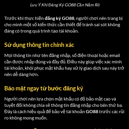
Lưu Ý Khi Đăng Ký GO88 Cần Nắm Rõ
Trước khi thực hiện
đăng ký GO88
, người chơi nên trang bị
cho mình một số kiến thức cần thiết để tránh sai sót không
đáng có trong quá trình tạo tài khoản.
Sử dụng thông tin chính xác
Mọi thông tin như tên đăng nhập, số điện thoại hoặc email
cần được nhập đúng và đầy đủ. Điều này giúp việc xác minh
tài khoản, khôi phục mật khẩu hay xử lý giao dịch sau này trở
nên dễ dàng hơn.
Bảo mật ngay từ bước đăng ký
Người chơi nên lựa chọn mật khẩu có độ bảo mật cao và
tuyệt đối không chia sẻ thông tin đăng nhập cho bên thứ ba.
Đây là cách hiệu quả để bảo vệ tài khoản
GO88
trước các rủi
ro không mong muốn.