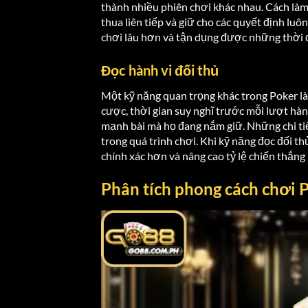
thành nhiều phiên chơi khác nhau. Cách làm n
thua liên tiếp và giữ cho các quyết định luôn
chơi lâu hơn và tận dụng được những thời 
Đọc hành vi đối thủ
Một kỹ năng quan trọng khác trong Poker là
cược, thời gian suy nghĩ trước mỗi lượt hà
mạnh bài mà họ đang nắm giữ. Những chi tiết
trong quá trình chơi. Khi kỹ năng đọc đối th
chính xác hơn và nâng cao tỷ lệ chiến thắng 
Phân tích phong cách chơi