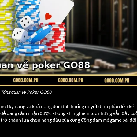
Tổng quan về Poker GO88
ệ, nơi kỹ năng và khả năng đọc tình huống quyết định phần lớn kết
 dễ dàng cảm nhận được không khí nghiêm túc nhưng vẫn đầy cu
trở thành lựa chọn hàng đầu của cộng đồng đam mê game bài đổi