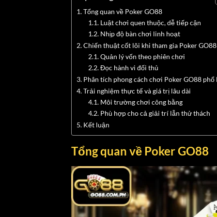
Tổng quan về Poker GO88
Luật chơi quen thuộc, dễ tiếp cận
Nhịp độ bàn chơi linh hoạt
Chiến thuật cốt lõi khi tham gia Poker GO88
Quản lý vốn theo phiên chơi
Đọc hành vi đối thủ
Phân tích phong cách chơi Poker GO88 phổ 
Trải nghiệm thực tế và giá trị lâu dài
Môi trường chơi công bằng
Phù hợp cho cả giải trí lẫn thử thách
Kết luận
Tổng quan về Poker GO88