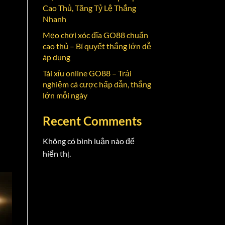
Cao Thủ, Tăng Tỷ Lệ Thắng
Nhanh
Mẹo chơi xóc đĩa GO88 chuẩn
cao thủ – Bí quyết thắng lớn dễ
áp dụng
Tài xỉu online GO88 – Trải
nghiệm cá cược hấp dẫn, thắng
lớn mỗi ngày
Recent Comments
Không có bình luận nào để
hiển thị.