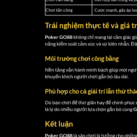
Chơi tấn công
Cược mạnh, gây áp lực
Trải nghiệm thực tế và giá tr
Poker GO88
không chỉ mang lại cảm giác giả
năng kiểm soát cảm xúc và sự kiên nhẫn. Đây
Môi trường chơi công bằng
Nền tảng vận hành minh bạch giúp mọi ngườ
khuyến khích người chơi gắn bó lâu dài.
Phù hợp cho cả giải trí lẫn thử thá
Dù bạn chơi để thư giãn hay để chinh phục
là lý do nhiều người lựa chọn gắn bó cùng
G
Kết luận
Poker GO88
là sân chơi lý tưởng cho nhữn